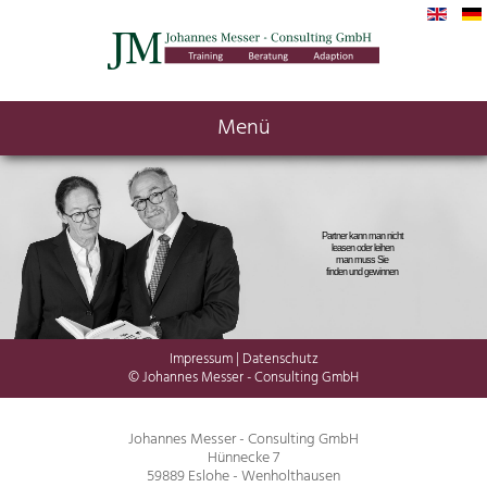
Menü
Partner kann man nicht
leasen oder leihen
man muss Sie
finden und gewinnen
Impressum
|
Datenschutz
© Johannes Messer - Consulting GmbH
Johannes Messer - Consulting GmbH
Hünnecke 7
59889 Eslohe - Wenholthausen