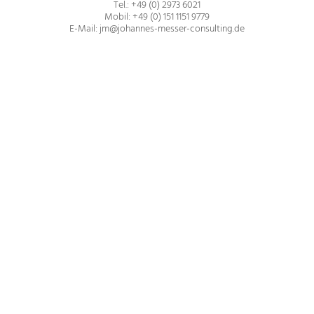
Tel.: +49 (0) 2973 6021
Mobil: +49 (0) 151 1151 9779
E-Mail: jm@johannes-messer-consulting.de